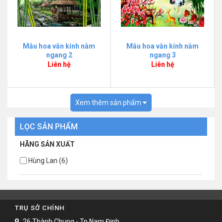
Mẫu hoa văn kính nằm
Mẫu hoa văn kính nằm
ngang 2
ngang 3
Liên hệ
Liên hệ
Xem thêm sản phẩm
LỌC SẢN PHẨM
HÃNG SẢN XUẤT
Hùng Lan (6)
TRỤ SỞ CHÍNH
26 Thành Chung - Tp Nam Định