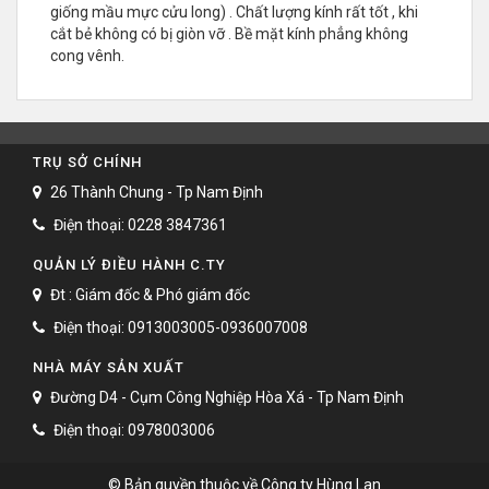
giống mầu mực cửu long) . Chất lượng kính rất tốt , khi
cắt bẻ không có bị giòn vỡ . Bề mặt kính phẳng không
cong vênh.
TRỤ SỞ CHÍNH
26 Thành Chung - Tp Nam Định
Điện thoại: 0228 3847361
QUẢN LÝ ĐIỀU HÀNH C.TY
Đt : Giám đốc & Phó giám đốc
Điện thoại: 0913003005-0936007008
NHÀ MÁY SẢN XUẤT
Đường D4 - Cụm Công Nghiệp Hòa Xá - Tp Nam Định
Điện thoại: 0978003006
© Bản quyền thuộc về Công ty Hùng Lan